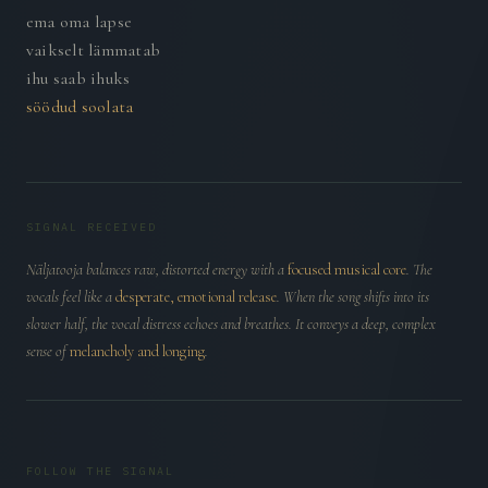
ema oma lapse
vaikselt lämmatab
ihu saab ihuks
söödud soolata
SIGNAL RECEIVED
Näljatooja balances raw, distorted energy with a
focused musical core
. The
vocals feel like a
desperate, emotional release
. When the song shifts into its
slower half, the vocal distress echoes and breathes. It conveys a deep, complex
sense of
melancholy and longing
.
FOLLOW THE SIGNAL