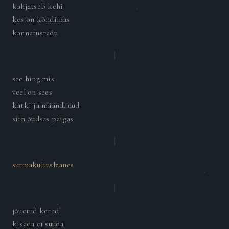
kahjatseb kehi
kes on kõndimas
kannatusradu
see hing mis
veel on sees
katki ja määndunud
siin õudsas paigas
surmakultuslaanes
jõuetud kered
kisada ei suuda