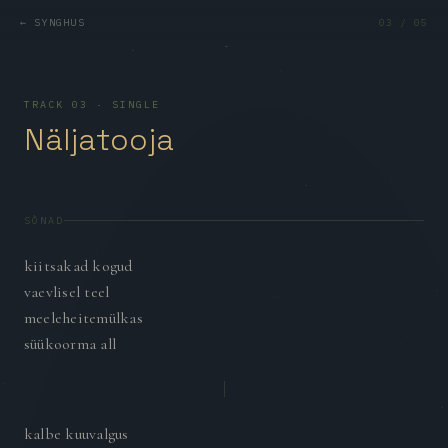
← SYNGHUS
03 / 05
TRACK 03 · SINGLE
Näljatooja
SÕNAD
kiitsakad kogud
vaevlisel teel
meeleheitemülkas
süükoorma all
kalbe kuuvalgus