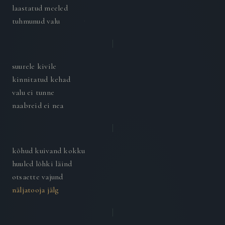
laastatud meeled
tuhmunud valu
suurele kivile
kinnitatud kehad
valu ei tunne
naabreid ei nea
kõhud kuivand kokku
huuled lõhki läind
otsaette vajund
näljatooja jälg